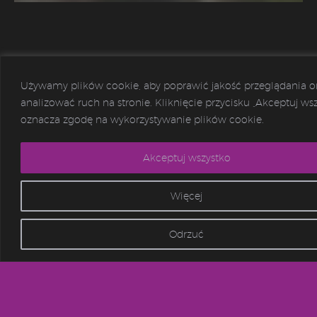
KOMUNIKOWANIE
Używamy plików cookie, aby poprawić jakość przeglądania o
REWILDINGU
analizować ruch na stronie. Kliknięcie przycisku „Akceptuj ws
oznacza zgodę na wykorzystywanie plików cookie.
W POLSCE
Akceptuj wszystko
Celem projektu jest przybliżenie polskiemu
Więcej
odbiorcy tematyki rewildingu oraz wartości
związanych z obecnością dzikiej przyrody w
krajobrazie w kontekście realizacji celów
Odrzuć
zrównoważonego rozwoju.
O PROJEKCIE