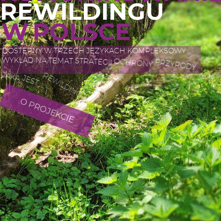
R
E
W
I
L
D
I
N
G
U
W
P
O
L
S
C
E
D
O
S
T
Ę
P
N
Y
W
T
R
Z
E
C
H
J
Ę
Z
Y
K
A
C
H
K
O
M
P
L
E
K
S
O
W
Y
W
Y
K
Ł
A
D
N
A
T
E
M
A
T
S
T
R
A
T
E
G
I
I
O
C
H
R
O
N
Y
P
R
Z
Y
R
O
D
Y
,
J
A
K
Ą
J
E
S
T
R
E
W
I
L
D
I
N
G
.
O PROJEKCIE