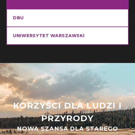
DBU
UNIWERSYTET WARSZAWSKI
KORZYŚCI DLA LUDZI I
PRZYRODY
NOWA SZANSA DLA STAREGO