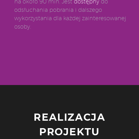
na około 90 min. Jest
dostępny
do
odsłuchania pobrania i dalszego
wykorzystania dla każdej zainteresowanej
osoby.
REALIZACJA
PROJEKTU