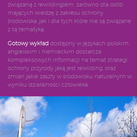
związaną z rewildingiem, zarówno dla osób
mających wiedzę z zakresu ochrony
środowiska, jak i dla tych które nie są związane
z tą tematyką.
Gotowy wykład
dostępny w językach polskim,
angielskim i niemieckim dostarcza
kompleksowych informacji na temat strategi
ochrony przyrody jaką jest rewilding, oraz
zmian jakie zaszły w środowisku naturalnym w
wyniku działalności człowieka.