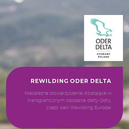
REWILDING ODER DELTA
Niezależne stowarzyszenie działające w
transgranicznym obszarze delty Odry,
część sieci Rewilding Europe.